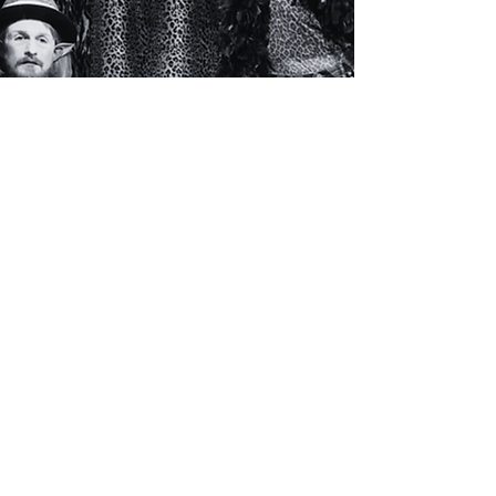
21 oct / 11h et
15h
Boucle d'or
Compagnie La Belle Humeur
Dans le cadre du festival Mômaix
Théâtre clownesque
Tarif unique 10€